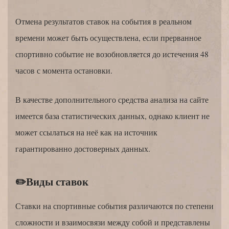
Отмена результатов ставок на события в реальном
времени может быть осуществлена, если прерванное
спортивно событие не возобновляется до истечения 48
часов с момента остановки.
В качестве дополнительного средства анализа на сайте
имеется база статистических данных, однако клиент не
может ссылаться на неё как на источник
гарантированно достоверных данных.
✏️Виды ставок
Ставки на спортивные события различаются по степени
сложности и взаимосвязи между собой и представлены