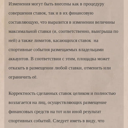
Изменения могут быть внесены как в процедуру
совершения ставок, так и в их финансовую
составляющую, что выразится в изменении величины
максимальной ставки (и, соответственно, выигрыша по
ней) а также лимитов, касающихся ставок на
спортивные события размещаемых владельцами
аккаунтов. В соответствии с этим, площадка может
отказать в размещении любой ставки, отменить или
ограничить её.
Корректность сделанных ставок целиком и полностью
возлагается на лиц, осуществляющих размещение
финансовых средств на тот или иной результат
спортивных событий. Следует иметь в виду, что