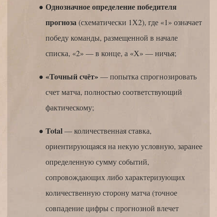
Однозначное определение победителя
прогноза
(схематически 1Х2), где «1» означает
победу команды, размещенной в начале
списка, «2» — в конце, а «Х» — ничья;
«Точный счёт»
— попытка спрогнозировать
счет матча, полностью соответствующий
фактическому;
Total
— количественная ставка,
ориентирующаяся на некую условную, заранее
определенную сумму событий,
сопровождающих либо характеризующих
количественную сторону матча (точное
совпадение цифры с прогнозной влечет