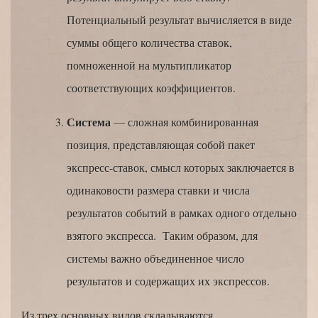
Потенциальный результат вычисляется в виде
суммы общего количества ставок,
помноженной на мультипликатор
соответствующих коэффициентов.
Система
— сложная комбинированная
позиция, представляющая собой пакет
экспресс-ставок, смысл которых заключается в
одинаковости размера ставки и числа
результатов событий в рамках одного отдельно
взятого экспресса. Таким образом, для
системы важно объединенное число
результатов и содержащих их экспрессов.
Из трех основных видов складываются